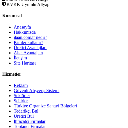
KVKK Uyumlu Altyapı
Kurumsal
Anasayfa
Hakkımızda
ilaan.com.tr nedir?
Kimler kullanır?
Üretici Avantajları
Alıcı Avantajları
İletişim
Site Haritası
Hizmetler
Reklam
Güvenli Alışveriş Sistemi
Sektörler
Şehirler
Türkiye Organize Sanayi Bölgeleri
Tedarikçi Bul
Üretici Bul
İhracatçı Firmalar
Toptancı Firmalar