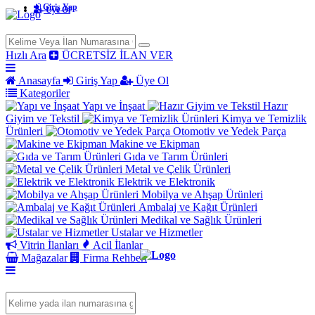
Giriş Yap
Üye Ol
Hızlı Ara
ÜCRETSİZ İLAN VER
Anasayfa
Giriş Yap
Üye Ol
Kategoriler
Yapı ve İnşaat
Hazır
Giyim ve Tekstil
Kimya ve Temizlik
Ürünleri
Otomotiv ve Yedek Parça
Makine ve Ekipman
Gıda ve Tarım Ürünleri
Metal ve Çelik Ürünleri
Elektrik ve Elektronik
Mobilya ve Ahşap Ürünleri
Ambalaj ve Kağıt Ürünleri
Medikal ve Sağlık Ürünleri
Ustalar ve Hizmetler
Vitrin İlanları
Acil İlanlar
Mağazalar
Firma Rehberi