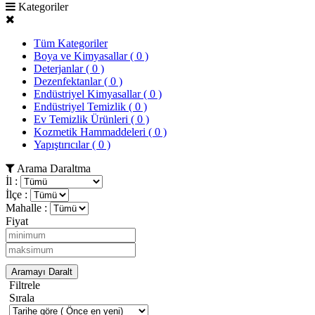
Kategoriler
Tüm Kategoriler
Boya ve Kimyasallar
( 0 )
Deterjanlar
( 0 )
Dezenfektanlar
( 0 )
Endüstriyel Kimyasallar
( 0 )
Endüstriyel Temizlik
( 0 )
Ev Temizlik Ürünleri
( 0 )
Kozmetik Hammaddeleri
( 0 )
Yapıştırıcılar
( 0 )
Arama Daraltma
İl :
İlçe :
Mahalle :
Fiyat
Aramayı Daralt
Filtrele
Sırala